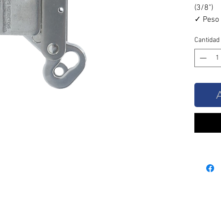
(3/8")
✓ Peso 
✓ Resis
Cantidad
✓ Acero