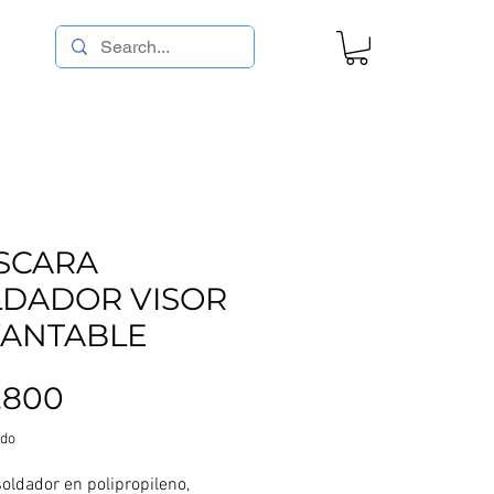
SCARA
LDADOR VISOR
VANTABLE
Precio
1.800
ido
soldador en polipropileno,