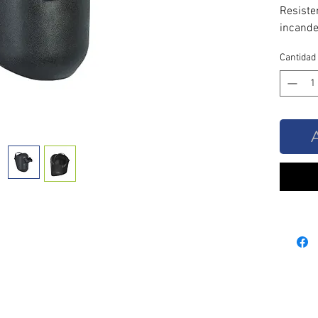
Resiste
incande
corona,
Cantidad
levanta
Ajuste 
1562/1