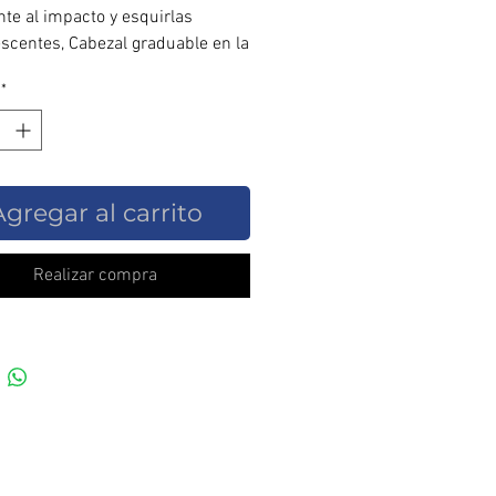
nte al impacto y esquirlas
scentes, Cabezal graduable en la
 Soporte de vidrio
*
ble,Vidrio oscuro Sombra 11,
tipo ratchet, Banda antisudor,NCh
563
Agregar al carrito
Realizar compra